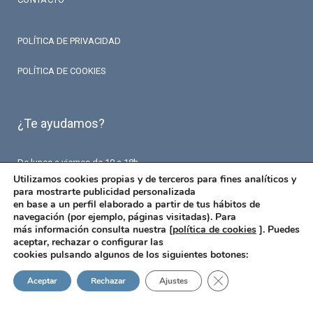
POLÍTICA DE PRIVACIDAD
POLÍTICA DE COOKIES
¿Te ayudamos?
De lunes a viernes de 10 a 18h.
T. 93 426 84 84
Utilizamos cookies propias y de terceros para fines analíticos y
F. 93 426 18 87
para mostrarte publicidad personalizada
info@fermaseguros.com
en base a un perfil elaborado a partir de tus hábitos de
Avinguda de Mistral 10
navegación (por ejemplo, páginas visitadas). Para
Entresuelo – 6 puerta
más información consulta nuestra [
política de cookies
]. Puedes
08015 Barcelona
aceptar, rechazar o configurar las
cookies pulsando algunos de los siguientes botones:
Cerrar el banner de 
Aceptar
Rechazar
Ajustes