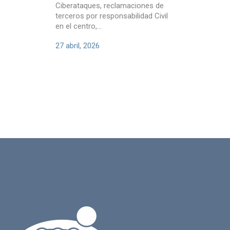
sanitàries
Ciberataques, reclamaciones de
pares i alt
terceros por responsabilidad Civil
sensible....
en el centro,...
12 septiem
27 abril, 2026