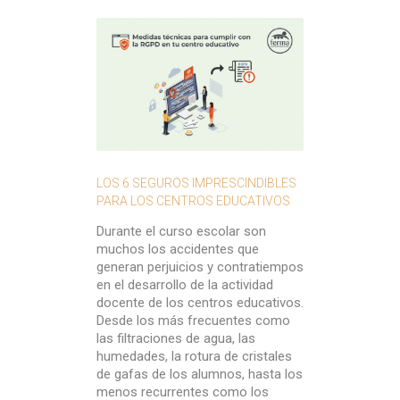
Mesures tè
LOS 6 SEGUROS IMPRESCINDIBLES
la RGPD al 
PARA LOS CENTROS EDUCATIVOS
Quines són
Durante el curso escolar son
per compli
muchos los accidentes que
centre edu
generan perjuicios y contratiempos
durant el c
en el desarrollo de la actividad
educatius 
docente de los centros educativos.
una gran q
Desde los más frecuentes como
dels alumne
las filtraciones de agua, las
proveïdors.
humedades, la rotura de cristales
de caràcte
de gafas de los alumnos, hasta los
acadèmique
menos recurrentes como los