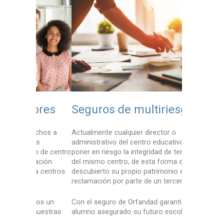
ores
Seguros de multiriesgo
Seguro
echos a
Actualmente cualquier director o
Una amplia
es
administrativo del centro educativo puede
medida ate
o de centro
poner en riesgo la integridad de terceros o
particulare
ación
del mismo centro, de esta forma dejando al
educativo.
ta centros
descubierto su propio patrimonio en caso de
infantil, p
reclamación por parte de un tercero.
de formaci
mos un
Con el seguro de Orfandad garantizamos al
De la mism
nuestras
alumno asegurado su futuro escolar, es
seguro de m