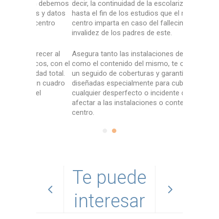
én debemos
decir, la continuidad de la escolarización
instalacio
s y datos
hasta el fin de los estudios que el mismo
proteger l
centro
centro imparta en caso del fallecimiento o
personales
invalidez de los padres de este.
educativo.
recer al
Asegura tanto las instalaciones del centro
El seguro 
cos, con el
como el contenido del mismo, te ofrecemos
profesor to
dad total.
un seguido de coberturas y garantías
objetivo de
 un cuadro
diseñadas especialmente para cubrir
Disfruta de
el
cualquier desperfecto o incidente que pueda
médico facu
afectar a las instalaciones o contenido de tu
resarcimie
centro.
Te puede
interesar