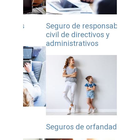
s
Seguro de responsabilidad
Seguro
civil de directivos y
educat
administrativos
Ciberp
Seguros de orfandad
centro