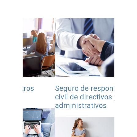
s
Seguro de responsabilidad
Seguro
civil de directivos y
educat
administrativos