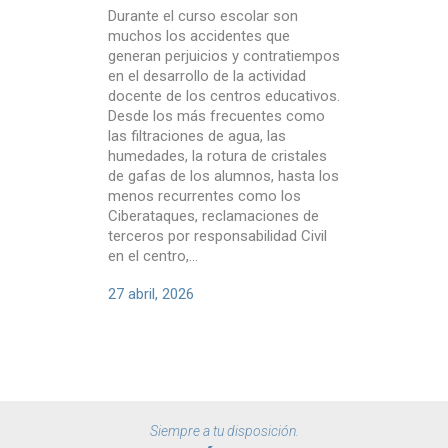
Quines són
Durante el curso escolar son
per compli
muchos los accidentes que
centre edu
generan perjuicios y contratiempos
durant el c
en el desarrollo de la actividad
educatius 
docente de los centros educativos.
una gran q
Desde los más frecuentes como
dels alumne
las filtraciones de agua, las
proveïdors.
humedades, la rotura de cristales
de caràcte
de gafas de los alumnos, hasta los
acadèmique
menos recurrentes como los
sanitàries
Ciberataques, reclamaciones de
pares i alt
terceros por responsabilidad Civil
sensible....
en el centro,...
12 septiem
27 abril, 2026
Siempre a tu disposición.