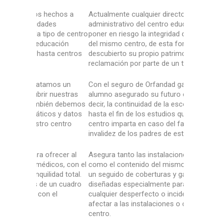
echos a
Actualmente cualquier director o
Una amplia
es
administrativo del centro educativo puede
medida ate
o de centro
poner en riesgo la integridad de terceros o
particulare
ación
del mismo centro, de esta forma dejando al
educativo.
ta centros
descubierto su propio patrimonio en caso de
infantil, p
reclamación por parte de un tercero.
de formaci
mos un
Con el seguro de Orfandad garantizamos al
De la mism
nuestras
alumno asegurado su futuro escolar, es
seguro de m
én debemos
decir, la continuidad de la escolarización
instalacio
s y datos
hasta el fin de los estudios que el mismo
proteger l
centro
centro imparta en caso del fallecimiento o
personales
invalidez de los padres de este.
educativo.
recer al
Asegura tanto las instalaciones del centro
El seguro 
cos, con el
como el contenido del mismo, te ofrecemos
profesor to
dad total.
un seguido de coberturas y garantías
objetivo de
 un cuadro
diseñadas especialmente para cubrir
Disfruta de
el
cualquier desperfecto o incidente que pueda
médico facu
afectar a las instalaciones o contenido de tu
resarcimie
centro.