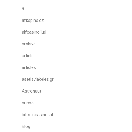
9
afkspins.cz
alfcasino1.pl
archive
article
articles
asetisvlakeies.gr
Astronaut
aucas
bitcoincasino.lat
Blog