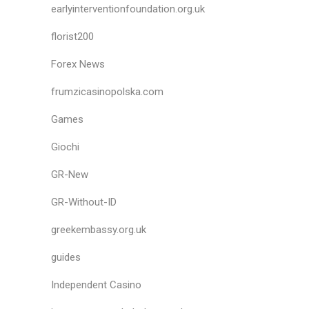
earlyinterventionfoundation.org.uk
florist200
Forex News
frumzicasinopolska.com
Games
Giochi
GR-New
GR-Without-ID
greekembassy.org.uk
guides
Independent Casino