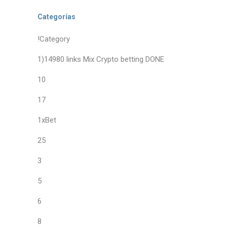
Categorías
!Category
1)14980 links Mix Crypto betting DONE
10
17
1xBet
25
3
5
6
8