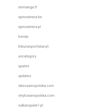
sinmanga.fr
spinswinera.be
spinswinera.pl
trends
tribunasportsbar.pt
uncategory
upates
updates
vibecasinopolska.com
vinylcasinopolska.com
vulkanspiele1.pl