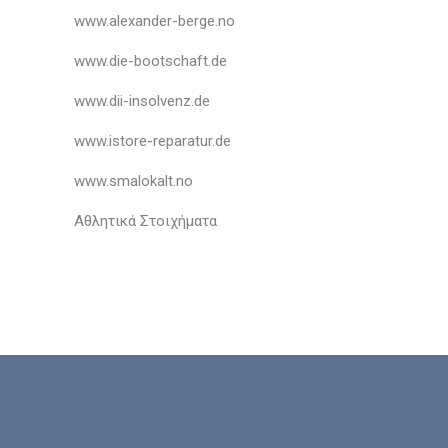
www.alexander-berge.no
www.die-bootschaft.de
www.dii-insolvenz.de
www.istore-reparatur.de
www.smalokalt.no
Αθλητικά Στοιχήματα