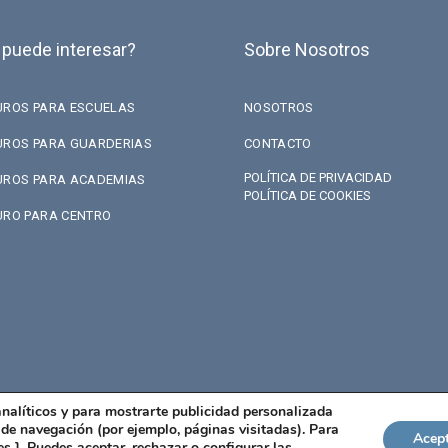
 puede interesar?
Sobre Nosotros
UROS PARA ESCUELAS
NOSOTROS
UROS PARA GUARDERIAS
CONTACTO
POLÍTICA DE PRIVACIDAD
UROS PARA ACADEMIAS
POLÍTICA DE COOKIES
URO PARA CENTRO
analíticos y para mostrarte publicidad personalizada
s de navegación (por ejemplo, páginas visitadas). Para
Acep
es
]. Puedes aceptar, rechazar o configurar las