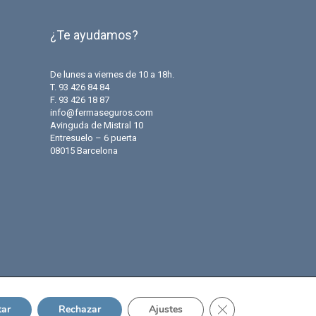
¿Te ayudamos?
De lunes a viernes de 10 a 18h.
T. 93 426 84 84
F. 93 426 18 87
info@fermaseguros.com
Avinguda de Mistral 10
Entresuelo – 6 puerta
08015 Barcelona
Cerrar el banner de 
tar
Rechazar
Ajustes