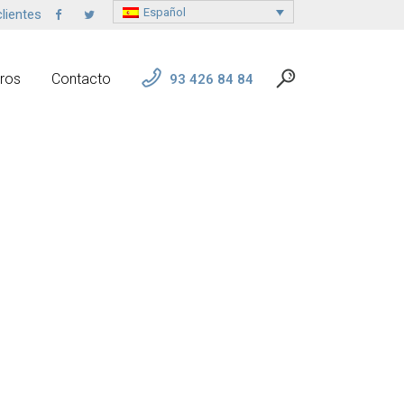
Español
lientes
ros
Contacto
93 426 84 84