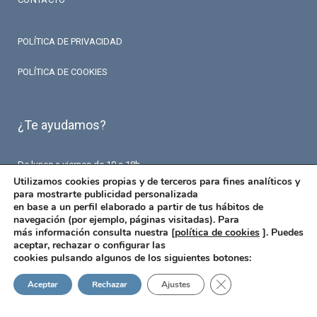
POLÍTICA DE PRIVACIDAD
POLÍTICA DE COOKIES
¿Te ayudamos?
De lunes a viernes de 10 a 18h.
T. 93 426 84 84
Utilizamos cookies propias y de terceros para fines analíticos y
F. 93 426 18 87
para mostrarte publicidad personalizada
info@fermaseguros.com
en base a un perfil elaborado a partir de tus hábitos de
Avinguda de Mistral 10
navegación (por ejemplo, páginas visitadas). Para
Entresuelo – 6 puerta
más información consulta nuestra [
política de cookies
]. Puedes
08015 Barcelona
aceptar, rechazar o configurar las
cookies pulsando algunos de los siguientes botones:
Cerrar el banner de 
Aceptar
Rechazar
Ajustes