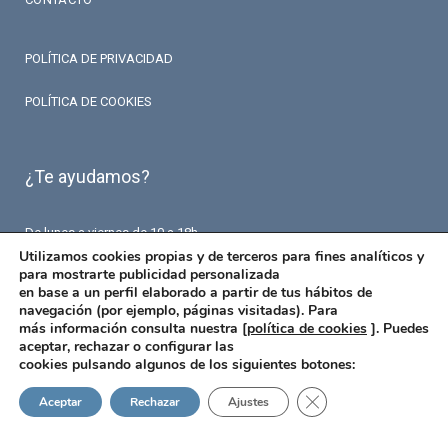
POLÍTICA DE PRIVACIDAD
POLÍTICA DE COOKIES
¿Te ayudamos?
De lunes a viernes de 10 a 18h.
T. 93 426 84 84
Utilizamos cookies propias y de terceros para fines analíticos y
F. 93 426 18 87
para mostrarte publicidad personalizada
info@fermaseguros.com
en base a un perfil elaborado a partir de tus hábitos de
Avinguda de Mistral 10
navegación (por ejemplo, páginas visitadas). Para
Entresuelo – 6 puerta
más información consulta nuestra [
política de cookies
]. Puedes
08015 Barcelona
aceptar, rechazar o configurar las
cookies pulsando algunos de los siguientes botones:
Cerrar el banner de 
Aceptar
Rechazar
Ajustes