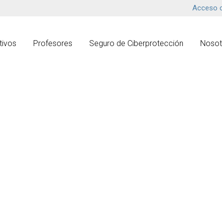
Acceso c
tivos
Profesores
Seguro de Ciberprotección
Nosot
1xBet