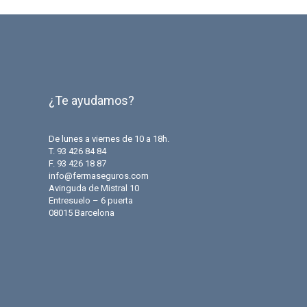
¿Te ayudamos?
De lunes a viernes de 10 a 18h.
T. 93 426 84 84
F. 93 426 18 87
info@fermaseguros.com
Avinguda de Mistral 10
Entresuelo – 6 puerta
08015 Barcelona