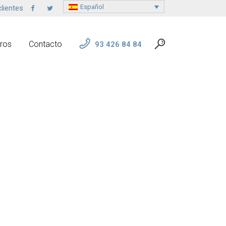
Español
lientes
ros
Contacto
93 426 84 84