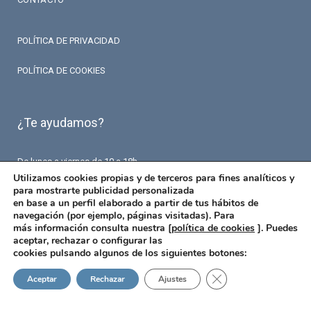
POLÍTICA DE PRIVACIDAD
POLÍTICA DE COOKIES
¿Te ayudamos?
De lunes a viernes de 10 a 18h.
T. 93 426 84 84
Utilizamos cookies propias y de terceros para fines analíticos y
F. 93 426 18 87
para mostrarte publicidad personalizada
info@fermaseguros.com
en base a un perfil elaborado a partir de tus hábitos de
Avinguda de Mistral 10
navegación (por ejemplo, páginas visitadas). Para
Entresuelo – 6 puerta
más información consulta nuestra [
política de cookies
]. Puedes
08015 Barcelona
aceptar, rechazar o configurar las
cookies pulsando algunos de los siguientes botones:
Cerrar el banner de 
Aceptar
Rechazar
Ajustes