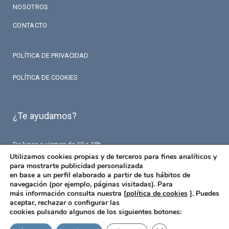
NOSOTROS
CONTACTO
POLÍTICA DE PRIVACIDAD
POLÍTICA DE COOKIES
¿Te ayudamos?
De lunes a viernes de 10 a 18h.
T. 93 426 84 84
Utilizamos cookies propias y de terceros para fines analíticos y
F. 93 426 18 87
para mostrarte publicidad personalizada
info@fermaseguros.com
en base a un perfil elaborado a partir de tus hábitos de
Avinguda de Mistral 10
navegación (por ejemplo, páginas visitadas). Para
Entresuelo – 6 puerta
más información consulta nuestra [
política de cookies
]. Puedes
08015 Barcelona
aceptar, rechazar o configurar las
cookies pulsando algunos de los siguientes botones: