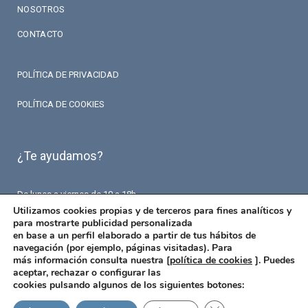
NOSOTROS
CONTACTO
POLÍTICA DE PRIVACIDAD
POLÍTICA DE COOKIES
¿Te ayudamos?
De lunes a viernes de 10 a 18h.
T. 93 426 84 84
Utilizamos cookies propias y de terceros para fines analíticos y
F. 93 426 18 87
para mostrarte publicidad personalizada
info@fermaseguros.com
en base a un perfil elaborado a partir de tus hábitos de
Avinguda de Mistral 10
navegación (por ejemplo, páginas visitadas). Para
Entresuelo – 6 puerta
más información consulta nuestra [
política de cookies
]. Puedes
08015 Barcelona
aceptar, rechazar o configurar las
cookies pulsando algunos de los siguientes botones: