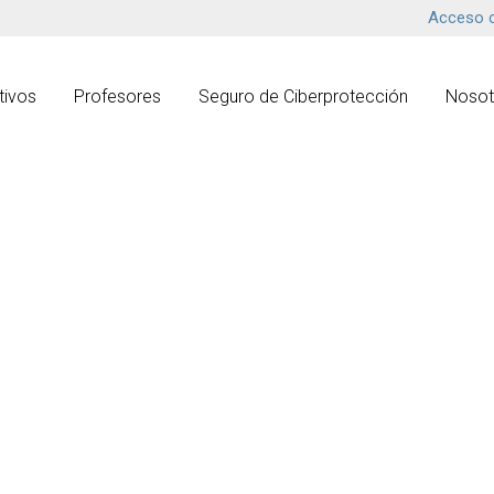
Acceso c
tivos
Profesores
Seguro de Ciberprotección
Nosot
upates