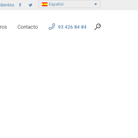
Español
lientes
ros
Contacto
93 426 84 84