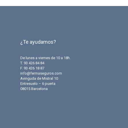
¿Te ayudamos?
De lunes a viernes de 10 a 18h.
T. 93 426 84 84
F. 93 426 18 87
info@fermaseguros.com
Avinguda de Mistral 10
Entresuelo – 6 puerta
08015 Barcelona