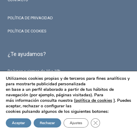
POLÍTICA DE PRIVACIDAD
POLÍTICA DE COOKIES
¿Te ayudamos?
De lunes a viernes de 10 a 18h.
T. 93 426 84 84
Utilizamos cookies propias y de terceros para fines analíticos y
F. 93 426 18 87
para mostrarte publicidad personalizada
info@fermaseguros.com
en base a un perfil elaborado a partir de tus hábitos de
Avinguda de Mistral 10
navegación (por ejemplo, páginas visitadas). Para
Entresuelo – 6 puerta
más información consulta nuestra [
política de cookies
]. Puedes
08015 Barcelona
aceptar, rechazar o configurar las
cookies pulsando algunos de los siguientes botones:
Cerrar el banner de 
Aceptar
Rechazar
Ajustes