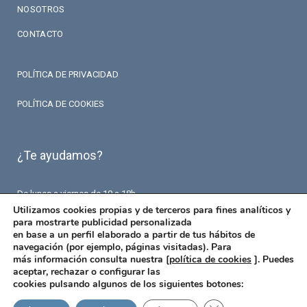
NOSOTROS
CONTACTO
POLÍTICA DE PRIVACIDAD
POLÍTICA DE COOKIES
¿Te ayudamos?
De lunes a viernes de 10 a 18h.
T. 93 426 84 84
Utilizamos cookies propias y de terceros para fines analíticos y
F. 93 426 18 87
para mostrarte publicidad personalizada
info@fermaseguros.com
en base a un perfil elaborado a partir de tus hábitos de
Avinguda de Mistral 10
navegación (por ejemplo, páginas visitadas). Para
Entresuelo – 6 puerta
más información consulta nuestra [
política de cookies
]. Puedes
08015 Barcelona
aceptar, rechazar o configurar las
cookies pulsando algunos de los siguientes botones: