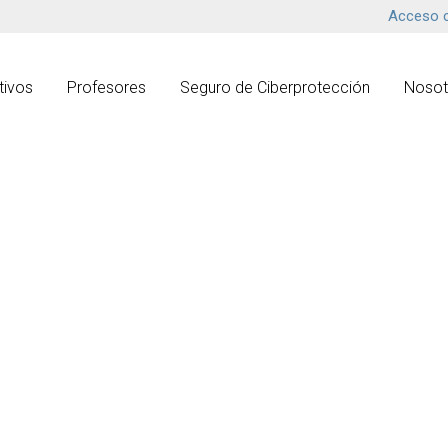
Acceso c
tivos
Profesores
Seguro de Ciberprotección
Nosot
Casino UK