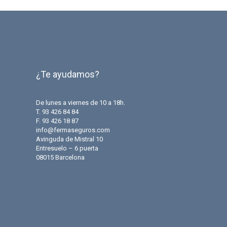
¿Te ayudamos?
De lunes a viernes de 10 a 18h.
T. 93 426 84 84
F. 93 426 18 87
info@fermaseguros.com
Avinguda de Mistral 10
Entresuelo – 6 puerta
08015 Barcelona