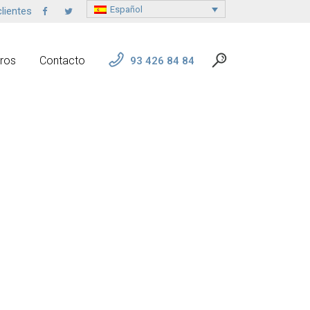
Español
lientes
ros
Contacto
93 426 84 84