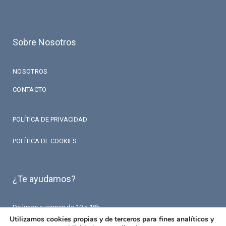
Sobre Nosotros
NOSOTROS
CONTACTO
POLÍTICA DE PRIVACIDAD
POLÍTICA DE COOKIES
¿Te ayudamos?
De lunes a viernes de 10 a 18h.
T. 93 426 84 84
Utilizamos cookies propias y de terceros para fines analíticos y
F. 93 426 18 87