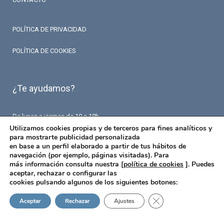
POLÍTICA DE PRIVACIDAD
POLÍTICA DE COOKIES
¿Te ayudamos?
De lunes a viernes de 10 a 18h.
T. 93 426 84 84
Utilizamos cookies propias y de terceros para fines analíticos y
F. 93 426 18 87
para mostrarte publicidad personalizada
info@fermaseguros.com
en base a un perfil elaborado a partir de tus hábitos de
Avinguda de Mistral 10
navegación (por ejemplo, páginas visitadas). Para
Entresuelo – 6 puerta
más información consulta nuestra [
política de cookies
]. Puedes
08015 Barcelona
aceptar, rechazar o configurar las
cookies pulsando algunos de los siguientes botones:
Cerrar el banner de 
Aceptar
Rechazar
Ajustes