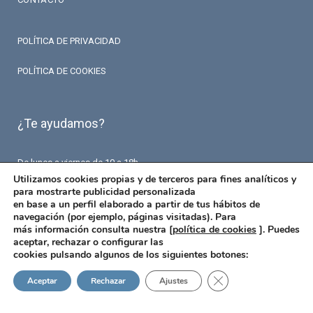
POLÍTICA DE PRIVACIDAD
POLÍTICA DE COOKIES
¿Te ayudamos?
De lunes a viernes de 10 a 18h.
T. 93 426 84 84
Utilizamos cookies propias y de terceros para fines analíticos y
F. 93 426 18 87
para mostrarte publicidad personalizada
info@fermaseguros.com
en base a un perfil elaborado a partir de tus hábitos de
Avinguda de Mistral 10
navegación (por ejemplo, páginas visitadas). Para
Entresuelo – 6 puerta
más información consulta nuestra [
política de cookies
]. Puedes
08015 Barcelona
aceptar, rechazar o configurar las
cookies pulsando algunos de los siguientes botones:
Cerrar el banner de 
Aceptar
Rechazar
Ajustes