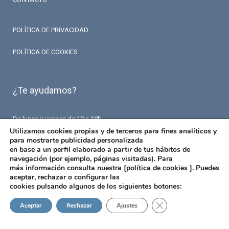
POLÍTICA DE PRIVACIDAD
POLÍTICA DE COOKIES
¿Te ayudamos?
De lunes a viernes de 10 a 18h.
T. 93 426 84 84
Utilizamos cookies propias y de terceros para fines analíticos y
F. 93 426 18 87
para mostrarte publicidad personalizada
info@fermaseguros.com
en base a un perfil elaborado a partir de tus hábitos de
Avinguda de Mistral 10
navegación (por ejemplo, páginas visitadas). Para
Entresuelo – 6 puerta
más información consulta nuestra [
política de cookies
]. Puedes
08015 Barcelona
aceptar, rechazar o configurar las
cookies pulsando algunos de los siguientes botones:
Cerrar el banner de 
Aceptar
Rechazar
Ajustes