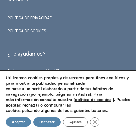
POLÍTICA DE PRIVACIDAD
POLÍTICA DE COOKIES
¿Te ayudamos?
De lunes a viernes de 10 a 18h.
T. 93 426 84 84
Utilizamos cookies propias y de terceros para fines analíticos y
F. 93 426 18 87
para mostrarte publicidad personalizada
info@fermaseguros.com
en base a un perfil elaborado a partir de tus hábitos de
Avinguda de Mistral 10
navegación (por ejemplo, páginas visitadas). Para
Entresuelo – 6 puerta
más información consulta nuestra [
política de cookies
]. Puedes
08015 Barcelona
aceptar, rechazar o configurar las
cookies pulsando algunos de los siguientes botones:
Cerrar el banner de 
Aceptar
Rechazar
Ajustes