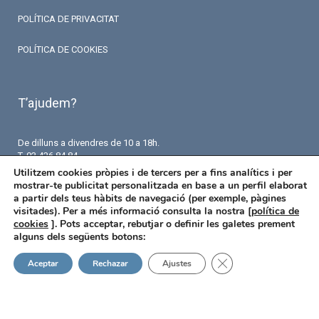
POLÍTICA DE PRIVACITAT
POLÍTICA DE COOKIES
T’ajudem?
De dilluns a divendres de 10 a 18h.
T. 93 426 84 84
F. 93 426 18 87
Utilitzem cookies pròpies i de tercers per a fins analítics i per
info@fermaseguros.com
mostrar-te publicitat personalitzada en base a un perfil elaborat
Avinguda de Mistral 10
a partir dels teus hàbits de navegació (per exemple, pàgines
Entresol – 6 porta
visitades). Per a més informació consulta la nostra [
política de
08015 Barcelona
cookies
]. Pots acceptar, rebutjar o definir les galetes prement
alguns dels següents botons:
Tanca el bàner de ga
Aceptar
Rechazar
Ajustes