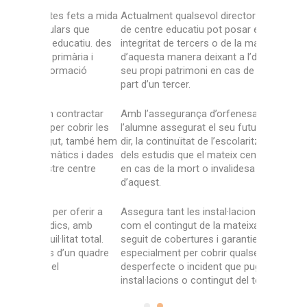
ets a mida
Actualment qualsevol director o administratiu
Una àmplia
s que
de centre educatiu pot posar en risc la
atenent les
catiu. des
integritat de tercers o de la mateixa centre,
presenta ca
ària i
d’aquesta manera deixant a l’descobert el
de centres 
ació
seu propi patrimoni en cas de reclamació per
secundària
part d’un tercer.
ocupaciona
tractar
Amb l’assegurança d’orfenesa garantim a
De la mate
obrir les
l’alumne assegurat el seu futur escolar, és a
una assegur
, també hem
dir, la continuïtat de l’escolarització fins a la fi
nostres ins
cs i dades
dels estudis que el mateix centre imparteixi
de protegir
centre
en cas de la mort o invalidesa dels pares
personals 
d’aquest.
educatiu.
oferir a
Assegura tant les instal·lacions de centre
L’assegura
, amb
com el contingut de la mateixa, t’oferim un
professor 
at total.
seguit de cobertures i garanties dissenyades
l’objectiu d
un quadre
especialment per cobrir qualsevol
Gaudeix de
desperfecte o incident que pugui afectar les
mèdic facul
instal·lacions o contingut del teu centre.
rescabalam