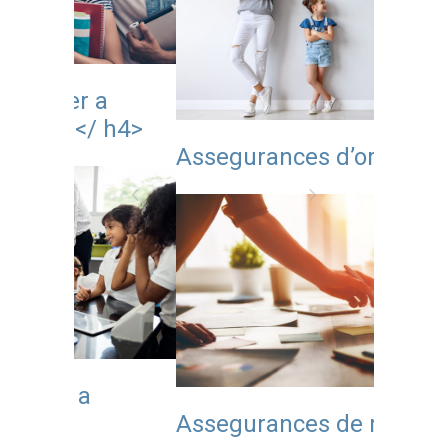
a
Ciberp
 h4>
centre
Assegurances d’orfandat
Assegu
Assegurances de multirisc
profes