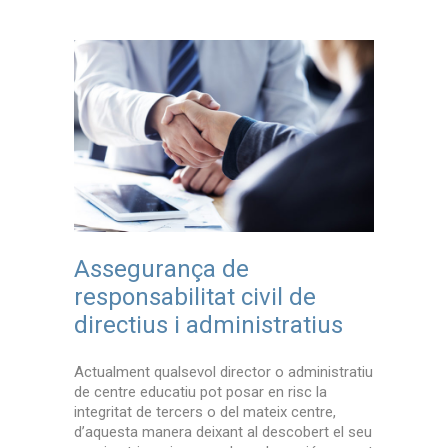
Assegurança de
Asseg
de
responsabilitat civil de
respons
atius
directius i administratius
directi
ministratiu
Actualment qualsevol director o administratiu
Actualment 
sc la
de centre educatiu pot posar en risc la
de centre e
entre,
integritat de tercers o del mateix centre,
integritat 
bert el seu
d’aquesta manera deixant al descobert el seu
d’aquesta 