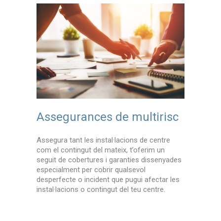
tirisc
Assegurances de multirisc
Assegu
 centre
Assegura tant les instal·lacions de centre
Assegura ta
rim un
com el contingut del mateix, t’oferim un
com el cont
dissenyades
seguit de cobertures i garanties dissenyades
seguit de c
especialment per cobrir qualsevol
especialmen
fectar les
desperfecte o incident que pugui afectar les
desperfecte
entre.
instal·lacions o contingut del teu centre.
instal·laci