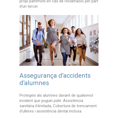
ió per part
propi patrimoni en cas de reclamació per part
propi patri
d’un tercer.
d’un tercer.
ents
Assegurança d’accidents
Assegu
d’alumnes
d’alu
ualsevol
Protegeix als alumnes davant de qualsevol
Protegeix 
cia
incident que puguin patir. Assistència
incident qu
 trencament
sanitària il·limitada, Cobertura de trencament
sanitària i
a.
d’ulleres i assistència dental inclosa.
d’ulleres i 