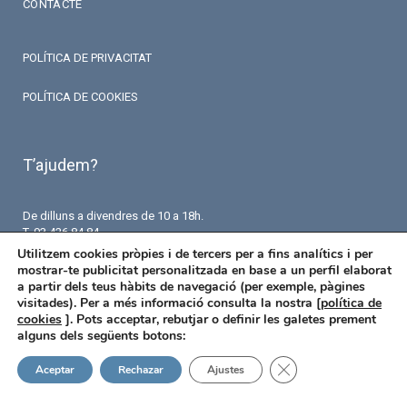
CONTACTE
POLÍTICA DE PRIVACITAT
POLÍTICA DE COOKIES
T’ajudem?
De dilluns a divendres de 10 a 18h.
T. 93 426 84 84
F. 93 426 18 87
Utilitzem cookies pròpies i de tercers per a fins analítics i per
info@fermaseguros.com
mostrar-te publicitat personalitzada en base a un perfil elaborat
Avinguda de Mistral 10
a partir dels teus hàbits de navegació (per exemple, pàgines
Entresol – 6 porta
visitades). Per a més informació consulta la nostra [
política de
08015 Barcelona
cookies
]. Pots acceptar, rebutjar o definir les galetes prement
alguns dels següents botons:
Tanca el bàner de ga
Aceptar
Rechazar
Ajustes