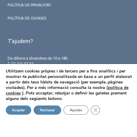
POLÍTICA DE PRIVACITAT
POLÍTICA DE COOKIES
T’ajudem?
De dilluns a divendres de 10 a 18h.
T. 93 426 84 84
F. 93 426 18 87
Utilitzem cookies pròpies i de tercers per a fins analítics i per
info@fermaseguros.com
mostrar-te publicitat personalitzada en base a un perfil elaborat
Avinguda de Mistral 10
a partir dels teus hàbits de navegació (per exemple, pàgines
Entresol – 6 porta
visitades). Per a més informació consulta la nostra [
política de
08015 Barcelona
cookies
]. Pots acceptar, rebutjar o definir les galetes prement
alguns dels següents botons:
Tanca el bàner de ga
Aceptar
Rechazar
Ajustes